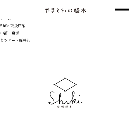
表示中のテンプレート：index.php
わざマート軽井沢
ホーム
Shiki 取扱店舗
中部・東海
わざマート軽井沢