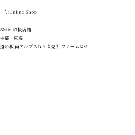
表示中のテンプレート：index.php
Online Shop
道の駅 南アルプスむら直売所 ファームはせ
ホーム
Shiki 取扱店舗
中部・東海
道の駅 南アルプスむら直売所 ファームはせ