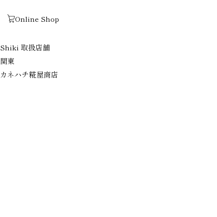
表示中のテンプレート：index.php
Online Shop
カネハチ糀屋商店
ホーム
Shiki 取扱店舗
関東
カネハチ糀屋商店