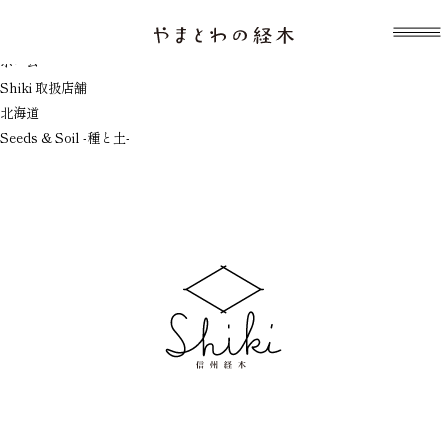
表示中のテンプレート：index.php
Seeds & Soil -種と土-
ホーム
Shiki 取扱店舗
北海道
Seeds & Soil -種と土-